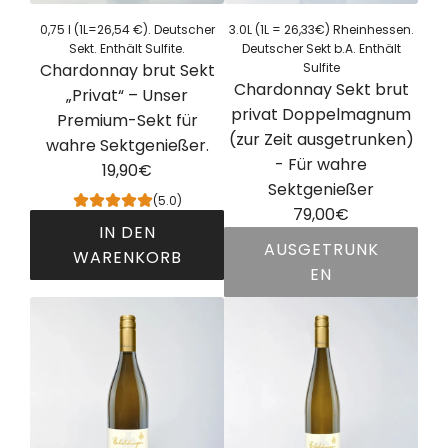
g
o
,
-
o
z
e
l
0,75 l (1L=26,54 €). Deutscher
3.0L (1L = 26,33€) Rheinhessen.
d
u
c
u
Sekt. Enthält Sulfite.
Deutscher Sekt b.A. Enthält
n
f
i
n
Chardonnay brut Sekt
Sulfite
k
f
r
e
s
Chardonnay Sekt brut
„Privat“ – Unser
e
ü
e
e
e
privat Doppelmagnum
Premium-Sekt für
n
g
i
s
r
(zur Zeit ausgetrunken)
wahre Sektgenießer.
e
e
(
l
f
- Für wahre
19,90€
r
n
<
i
r
Sektgenießer
S
(5.0)
0
e
u
79,00€
e
,
IN DEN
b
c
k
AUSGETRUNK
5
WARENKORB
l
h
t
EN
%
i
t
C
k
v
c
i
h
l
o
h
g
a
a
l
m
e
r
s
.
ö
r
d
s
)
g
P
o
i
z
e
e
n
k