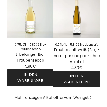
r
k
b
o
e
h
l
o
d
l
i
f
n
r
g
e
0.75L (1L = 7,87€) Bio-
0.74L (1L = 5,81€) Traubensaft.
e
Traubensecco.
Traubensaft weiß (Bio) -
i
Erbeldinger Bio-
r
natur pur und ganz ohne
e
Traubensecco
A
Alkohol
s
5,90€
l
4,30€
3
k
IN DEN
e
IN DEN
o
WARENKORB
r
WARENKORB
h
-
E
T
o
P
r
r
l
Mehr anzeigen Alkoholfrei vom Weingut
a
b
a
f
k
e