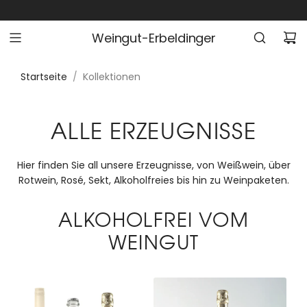
Z
U
Weingut-Erbeldinger
M
I
N
Startseite
/
Kollektionen
H
A
ALLE ERZEUGNISSE
L
T
S
Hier finden Sie all unsere Erzeugnisse, von Weißwein, über
P
Rotwein, Rosé, Sekt, Alkoholfreies bis hin zu Weinpaketen.
R
I
ALKOHOLFREI VOM
N
WEINGUT
G
E
N