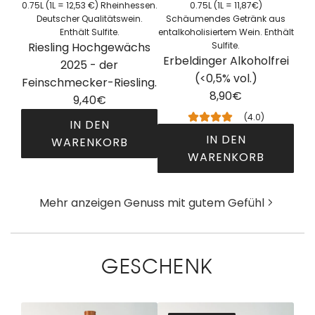
h
c
0.75L (1L = 12,53 €) Rheinhessen.
0.75L (1L = 11,87€)
f
i
e
i
h
Deutscher Qualitätswein.
Schäumendes Getränk aus
ü
s
Enthält Sulfite.
entalkoholisiertem Wein. Enthält
r
n
t
g
2
Riesling Hochgewächs
Sulfite.
W
z
i
Erbeldinger Alkoholfrei
e
0
2025 - der
e
u
g
(<0,5% vol.)
n
2
Feinschmecker-Riesling.
i
f
·
8,90€
6
9,40€
s
ü
A
.
(4.0)
s
IN DEN
g
u
z
IN DEN
b
WARENKORB
e
s
u
WARENKORB
u
n
g
R
m
r
e
E
i
W
g
w
r
e
Mehr anzeigen Genuss mit gutem Gefühl
a
u
o
b
s
r
n
g
e
l
e
d
e
l
i
n
GESCHENK
e
n
d
n
k
r
z
i
g
o
t
u
n
H
r