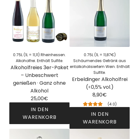
0.75L (1L = 11,11) Rheinhessen.
0.75L (1L = 11,87€)
Alkoholfrei. Enthält Sulfite.
Schäumendes Getränk aus
Alkoholfreies 3er-Paket
entalkoholisiertem Wein. Enthält
Sulfite.
– Unbeschwert
Erbeldinger Alkoholfrei
genießen · Ganz ohne
(<0,5% vol.)
Alkohol
8,90€
25,00€
(4.0)
IN DEN
IN DEN
WARENKORB
WARENKORB
A
E
l