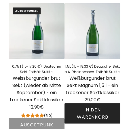
g
i
z
n
n
i
e
n
u
g
AUSGETRUNKEN
e
r
g
f
e
l
A
-
ü
r
f
u
f
g
.
a
s
ü
e
B
l
w
r
n
e
t
a
d
s
.
h
i
o
A
l
e
0,75 l (1L=17,20 €). Deutscher
1.5L (1L = 19,33 €) Deutscher Sekt
n
p
Sekt. Enthält Sulfite.
b.A. Rheinhessen. Enthält Sulfite.
-
E
d
Weissburgunder brut
Weißburgunder brut
e
L
w
e
Sekt (wieder ab Mitte
Sekt Magnum 1,5 l - ein
r
i
i
r
September) - ein
trockener Sektklassiker
i
e
g
e
trockener Sektklassiker
29,00€
t
b
k
W
12,90€
i
l
e
IN DEN
e
f
(5.0)
i
i
WARENKORB
i
.
c
t
AUSGETRUNK
W
n