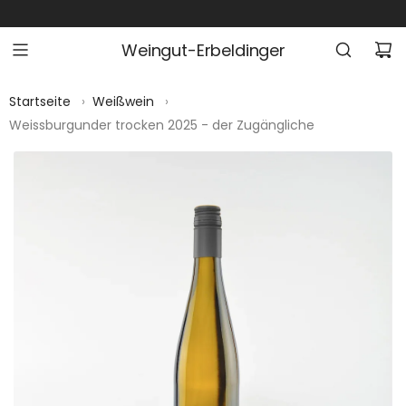
Z
U
Weingut-Erbeldinger
M
I
N
Startseite
›
Weißwein
›
H
Weissburgunder trocken 2025 - der Zugängliche
A
L
T
S
P
R
I
N
G
E
N