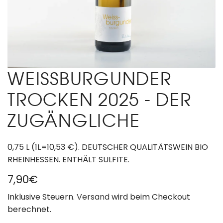
WEISSBURGUNDER
TROCKEN 2025 - DER
ZUGÄNGLICHE
0,75 L (1L=10,53 €). DEUTSCHER QUALITÄTSWEIN BIO
RHEINHESSEN. ENTHÄLT SULFITE.
R
7,90€
e
Inklusive Steuern.
Versand
wird beim Checkout
berechnet.
g