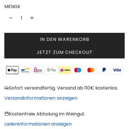
u
MENGE
l
ä
r
IN DEN WARENKORB
L
e
A
JETZT ZUM CHECKOUT
r
D
P
E
N
r
.
e
.
Sofort versandfertig. Versand ab 110€ kostenlos.
.
i
Versandinformationen anzeigen
s
Kostenfreie Abholung im Weingut.
Ladeninformationen anzeigen