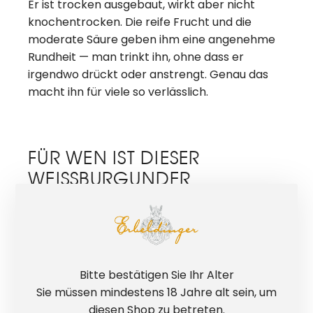
Er ist trocken ausgebaut, wirkt aber nicht
knochentrocken. Die reife Frucht und die
moderate Säure geben ihm eine angenehme
Rundheit — man trinkt ihn, ohne dass er
irgendwo drückt oder anstrengt. Genau das
macht ihn für viele so verlässlich.
FÜR WEN IST DIESER
WEISSBURGUNDER
BESONDERS GEEIGNET?
Für alle, die einen zuverlässigen Weißwein
suchen, ohne lange nachdenken zu müssen.
Als Gästewein funktioniert er immer — er
Bitte bestätigen Sie Ihr Alter
polarisiert nicht, er überzeugt. Auch wer Wein
Sie müssen mindestens 18 Jahre alt sein, um
nicht täglich trinkt, ist mit diesem hier auf der
diesen Shop zu betreten.