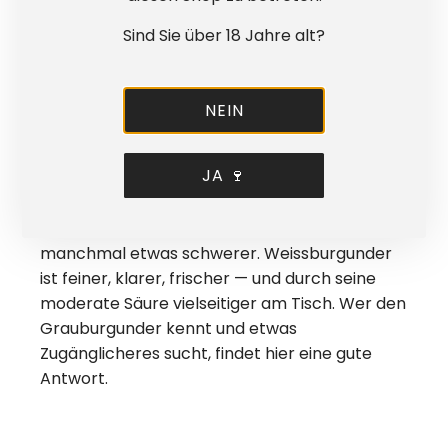
sicheren Seite.
Sind Sie über 18 Jahre alt?
WAS IST DER UNTERSCHIED
NEIN
ZWISCHEN
WEISSBURGUNDER UND
JA 🍷
GRAUBURGUNDER?
Grauburgunder ist oft kräftiger, fülliger,
manchmal etwas schwerer. Weissburgunder
ist feiner, klarer, frischer — und durch seine
moderate Säure vielseitiger am Tisch. Wer den
Grauburgunder kennt und etwas
Zugänglicheres sucht, findet hier eine gute
Antwort.