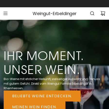
Z
U
Weingut-Erbeldinger
M
I
N
H
A
L
IHR MOMENT.
T
S
P
UNSER WEIN.
R
I
Bio-Weine mit ehrlicher Herkunft, vielseitiger Auswahl und Genuss
N
mit gutem Gefühl. Direkt vom Weingut Familie Erbeldinger in
G
Rheinhessen.
E
BELIEBTE WEINE ENTDECKEN.
N
MEINEN WEIN FINDEN.