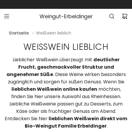
Z
U
Weingut-Erbeldinger
M
I
N
Startseite
›
Weißwein lieblich
H
WEISSWEIN LIEBLICH
A
L
Lieblicher Weißwein überzeugt mit
deutlicher
T
Frucht, geschmackvoller Struktur und
S
angenehmer Süße
. Diese Weine wirken besonders
P
zugänglich und sorgen für süßen Genuss. Wenn Sie
R
lieblichen Weißwein online kaufen
möchten,
I
finden Sie hier unsere Auswahl aus Rheinhessen.
N
Liebliche Weißweine passen gut zu Desserts, zum
G
Käse oder als fruchtiger Genuss am Abend.
E
Entdecken Sie hier
lieblichen Weißwein direkt vom
N
Bio-Weingut Familie Erbeldinger
.