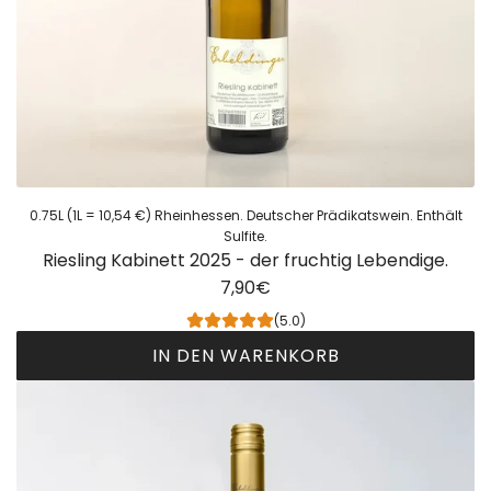
a
s
t
2
0
2
4
-
d
0.75L (1L = 10,54 €) Rheinhessen. Deutscher Prädikatswein. Enthält
e
Sulfite.
Riesling Kabinett 2025 - der fruchtig Lebendige.
r
7,90€
M
u
(5.0)
s
IN DEN WARENKORB
k
R
a
i
t
e
w
s
ü