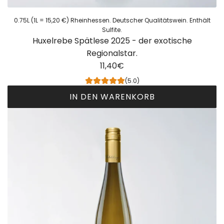
2
e
5
.
0.75L (1L = 15,20 €) Rheinhessen. Deutscher Qualitätswein. Enthält
-
Sulfite.
z
Huxelrebe Spätlese 2025 - der exotische
d
u
Regionalstar.
e
m
11,40€
r
W
R
a
(5.0)
u
r
IN DEN WARENKORB
n
e
H
d
n
u
e
k
x
.
o
e
z
r
l
u
b
r
m
h
e
W
i
b
a
n
e
r
z