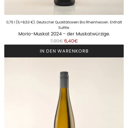
0,75 l (1L=8,53 €). Deutscher Qualitätswein Bio Rheinhessen. Enthält
Sulfite.
Morio-Muskat 2024 - der Muskatwürzige.
R
7,90€
6,40€
e
IN DEN WARENKORB
g
M
u
o
l
r
ä
i
r
o
e
-
r
M
P
u
r
s
e
k
i