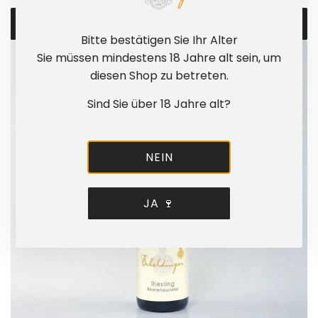
e
r
2
.
IN DEN WARENKORB
0
Bitte bestätigen Sie Ihr Alter
z
R
2
Sie müssen mindestens 18 Jahre alt sein, um
u
i
5
diesen Shop zu betreten.
m
e
-
W
s
Sind Sie über 18 Jahre alt?
d
a
l
e
r
a
r
e
n
NEIN
r
n
e
o
k
r
s
o
JA 🍷
A
i
r
u
g
b
s
A
h
l
r
i
e
o
n
s
m
z
e