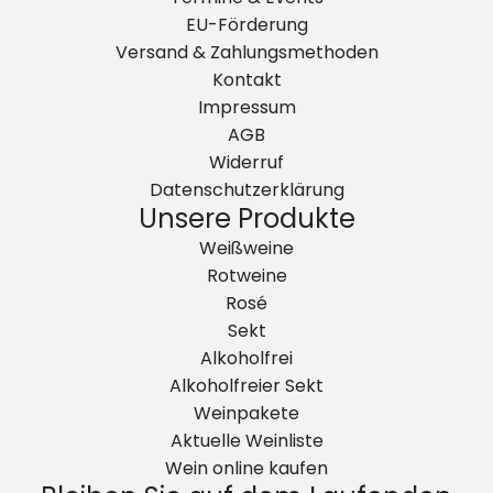
p
s
e
k
EU-Förderung
ä
n
o
Versand & Zahlungsmethoden
t
r
Kontakt
l
b
Impressum
e
h
AGB
s
i
Widerruf
e
n
Datenschutzerklärung
2
z
Unsere Produkte
0
u
Weißweine
2
f
Rotweine
4
ü
Rosé
-
g
Sekt
i
e
Alkoholfrei
m
n
Alkoholfreier Sekt
A
Weinpakete
n
Aktuelle Weinliste
g
Wein online kaufen
e