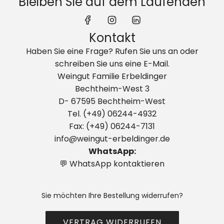
Bleiben Sie auf dem Laufenden
b
o
t
Kontakt
z
Haben Sie eine Frage? Rufen Sie uns an oder
u
schreiben Sie uns eine E-Mail.
m
Weingut Familie Erbeldinger
W
Bechtheim-West 3
a
D- 67595 Bechtheim-West
r
Tel. (+49) 06244-4932
e
Fax: (+49) 06244-7131
n
info@weingut-erbeldinger.de
k
WhatsApp:
o
💬 WhatsApp kontaktieren
r
b
h
Sie möchten Ihre Bestellung widerrufen?
i
n
VERTRAG WIDERRUFEN