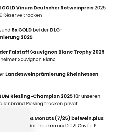
d GOLD Vinum Deutscher Rotweinpreis
2025
E Réserve trocken
A
und
8x GOLD
bei der
DLG-
mierung 2025
 der Falstaff Sauvignon Blanc Trophy 2025
heimer Sauvignon Blanc
der
Landesweinprämierung Rheinhessen
INUM Riesling-Champion 2025
für unseren
llenbrand Riesling trocken privat
ss-Sieger des Monats (7/25) bei wein.plus
:
 Spätburgunder trocken und
2021 Cuvée E