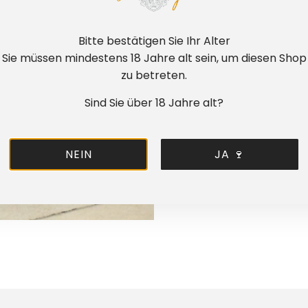
Rotwein trocken 
🏆
Trusted Shop
Bitte bestätigen Sie Ihr Alter
⭐⭐⭐⭐⭐ in der Ku
Sie müssen mindestens 18 Jahre alt sein, um diesen Shop
zu betreten.
🏆 Award of Excel
2024
von Great W
Sind Sie über 18 Jahre alt?
🥂
Berliner Sekt
NEIN
JA 🍷
Verschiedene A
und anderen Wet