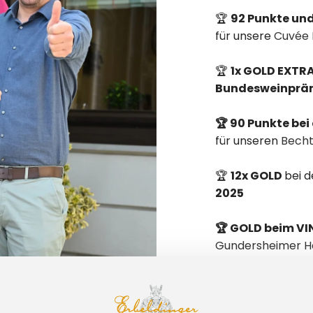
🏆
92 Punkte un
für unsere
Cuvée 
🏆
1x GOLD EXTR
Bundesweinprä
🏆 90 Punkte bei
für unseren
Becht
🏆
12x GOLD
bei 
2025
🏆 GOLD beim V
Gundersheimer Hö
🏆
2x Preis-Genu
2022 Gundheimer