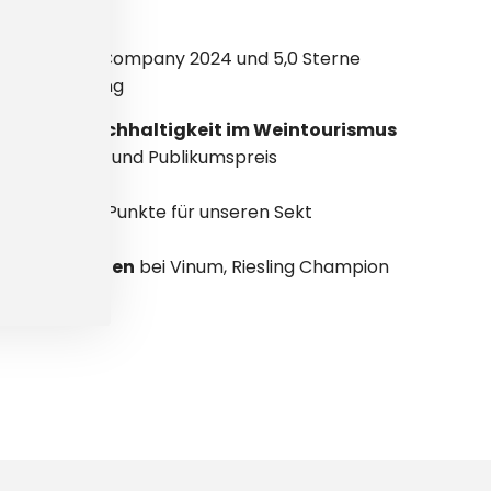
🍷
s
Top Rated Company 2024 und 5,0 Sterne
ndenbewertung
lence für
Nachhaltigkeit im Weintourismus
ine Capitals und Publikumspreis
cup
91 und 90 Punkte für unseren Sekt
uszeichnungen
bei Vinum, Riesling Champion
tbewerben.