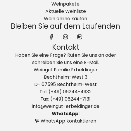
Weinpakete
h
z
Aktuelle Weinliste
e
u
Wein online kaufen
r
m
Bleiben Sie auf dem Laufenden
z
W
t
a
·
r
Kontakt
F
e
Haben Sie eine Frage? Rufen Sie uns an oder
r
n
schreiben Sie uns eine E-Mail.
u
k
Weingut Familie Erbeldinger
c
o
Bechtheim-West 3
h
r
D- 67595 Bechtheim-West
t
b
Tel. (+49) 06244-4932
i
h
Fax: (+49) 06244-7131
g
i
info@weingut-erbeldinger.de
·
n
WhatsApp:
A
z
💬 WhatsApp kontaktieren
u
u
s
f