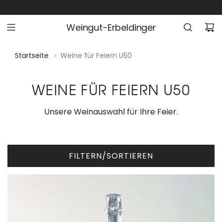
Z
U
Weingut-Erbeldinger
M
I
N
Startseite
›
Weine für Feiern U50
H
A
WEINE FÜR FEIERN U50
L
T
Unsere Weinauswahl für Ihre Feier.
S
P
R
I
FILTERN/SORTIEREN
N
G
E
N