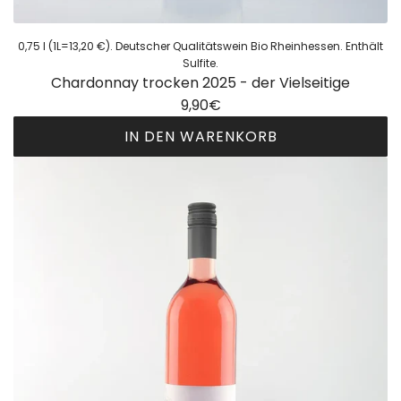
k
t
0,75 l (1L=13,20 €). Deutscher Qualitätswein Bio Rheinhessen. Enthält
e
Sulfite.
Chardonnay trocken 2025 - der Vielseitige
x
9,90€
t
r
IN DEN WARENKORB
a
C
t
h
r
a
o
r
c
d
k
o
e
n
n
n
(
a
w
y
i
t
r