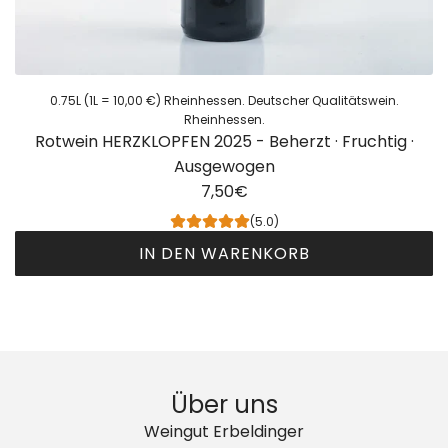
a
w
r
ä
e
c
n
h
k
0.75L (1L = 10,00 €) Rheinhessen. Deutscher Qualitätswein.
s
Rheinhessen.
o
Rotwein HERZKLOPFEN 2025 - Beherzt · Fruchtig ·
2
r
Ausgewogen
0
b
7,50€
2
h
5
(5.0)
i
-
n
IN DEN WARENKORB
d
z
R
e
u
o
r
f
t
F
ü
w
e
g
e
i
Über uns
e
i
n
n
Weingut Erbeldinger
n
s