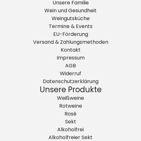
Unsere Familie
H
c
Wein und Gesundheit
E
h
Weingutsküche
R
m
Termine & Events
Z
e
EU-Förderung
K
c
Versand & Zahlungsmethoden
L
k
Kontakt
O
e
Impressum
P
r
AGB
F
-
Widerruf
E
R
Datenschutzerklärung
N
i
Unsere Produkte
2
e
Weißweine
0
s
Rotweine
2
l
Rosé
5
i
Sekt
-
n
Alkoholfrei
B
g
Alkoholfreier Sekt
e
.