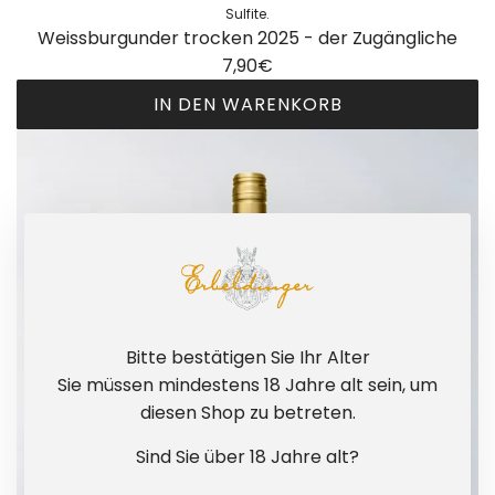
o
r
Sulfite.
Weissburgunder trocken 2025 - der Zugängliche
)
b
7,90€
-
h
n
i
IN DEN WARENKORB
a
n
W
t
z
e
u
u
i
r
f
s
p
ü
s
u
g
b
r
e
u
u
n
r
n
Bitte bestätigen Sie Ihr Alter
g
d
Sie müssen mindestens 18 Jahre alt sein, um
u
g
diesen Shop zu betreten.
n
a
d
n
Sind Sie über 18 Jahre alt?
e
z