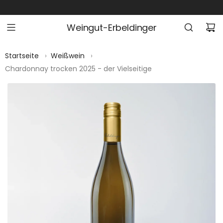
Z
U
Weingut-Erbeldinger
M
I
N
Startseite
›
Weißwein
›
H
Chardonnay trocken 2025 - der Vielseitige
A
L
T
S
P
R
I
N
G
E
N