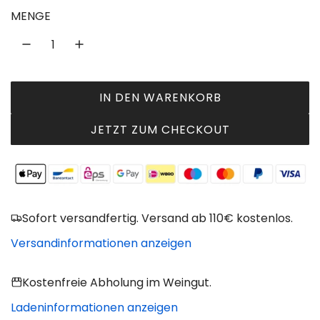
u
MENGE
l
ä
r
IN DEN WARENKORB
L
e
A
JETZT ZUM CHECKOUT
r
D
P
E
N
r
.
e
.
Sofort versandfertig. Versand ab 110€ kostenlos.
.
i
Versandinformationen anzeigen
s
Kostenfreie Abholung im Weingut.
Ladeninformationen anzeigen