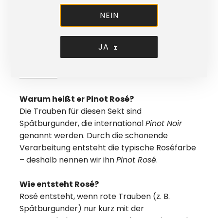
Ist der Pinot Rosé Brut trocken?
NEIN
Ja, er ist als Brut ausgebaut – trocken, aber
mit fruchtiger Eleganz.
JA 🍷
Wenn Sie es lieber fruchtig-mild-süffig mögen,
dann bieten wir auch einen
halbtrockenen
Rosésekt
an.
Warum heißt er Pinot Rosé?
Die Trauben für diesen Sekt sind
Spätburgunder, die international
Pinot Noir
genannt werden. Durch die schonende
Verarbeitung entsteht die typische Roséfarbe
– deshalb nennen wir ihn
Pinot Rosé
.
Wie entsteht Rosé?
Rosé entsteht, wenn rote Trauben (z. B.
Spätburgunder) nur kurz mit der