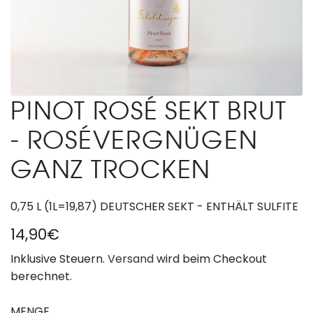
PINOT ROSÉ SEKT BRUT
- ROSÉVERGNÜGEN
GANZ TROCKEN
0,75 L (1L=19,87) DEUTSCHER SEKT - ENTHÄLT SULFITE
R
14,90€
e
Inklusive Steuern.
Versand
wird beim Checkout
berechnet.
g
u
MENGE