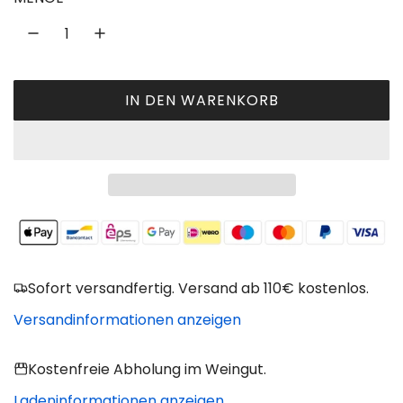
l
ä
r
IN DEN WARENKORB
L
e
A
r
D
P
E
N
r
.
e
.
.
i
Sofort versandfertig. Versand ab 110€ kostenlos.
s
Versandinformationen anzeigen
Kostenfreie Abholung im Weingut.
Ladeninformationen anzeigen