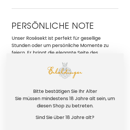
PERSÖNLICHE NOTE
Unser Rosésekt ist perfekt für gesellige
Stunden oder um persönliche Momente zu
feiern. Er bringt die elegante Seite des
Spätburgunders in prickelnder Form ins Glas –
charmant, fruchtig und dennoch trocken
.
Genau der richtige Sekt für alle, die das Leben
mit einem Lächeln und einem Glas voller
Perlen feiern wollen und deren Lieblingsfarbe
Bitte bestätigen Sie Ihr Alter
Rosé ist.
Sie müssen mindestens 18 Jahre alt sein, um
diesen Shop zu betreten.
Sind Sie über 18 Jahre alt?
HÄUFIGE FRAGEN