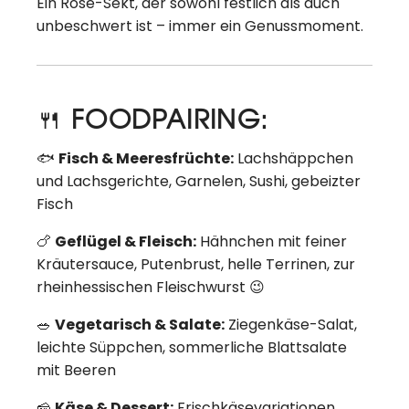
Ein Rosé-Sekt, der sowohl festlich als auch
unbeschwert ist – immer ein Genussmoment.
🍴
FOODPAIRING:
🐟
Fisch & Meeresfrüchte:
Lachshäppchen
und Lachsgerichte, Garnelen, Sushi, gebeizter
Fisch
🍗
Geflügel & Fleisch:
Hähnchen mit feiner
Kräutersauce, Putenbrust, helle Terrinen, zur
rheinhessischen Fleischwurst 😉
🥗
Vegetarisch & Salate:
Ziegenkäse-Salat,
leichte Süppchen, sommerliche Blattsalate
mit Beeren
🧀
Käse & Dessert:
Frischkäsevariationen,