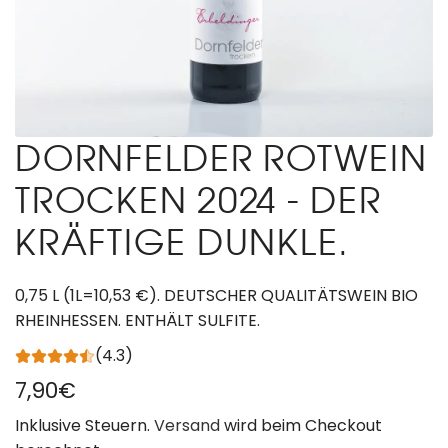
DORNFELDER ROTWEIN
TROCKEN 2024 - DER
KRÄFTIGE DUNKLE.
0,75 L (1L=10,53 €). DEUTSCHER QUALITÄTSWEIN BIO
RHEINHESSEN. ENTHÄLT SULFITE.
(4.3)
R
7,90€
e
Inklusive Steuern.
Versand
wird beim Checkout