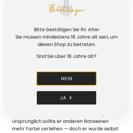
trinken sind. Weil wir unsere Weine selbst
anbauen, ausbauen und probieren, wissen wir
genau, was ins Glas kommt — und vor allem,
wie es schmecken soll: klar, ausgewogen und
Bitte bestätigen Sie Ihr Alter
einfach lecker.
Sie müssen mindestens 18 Jahre alt sein, um
Unsere Weine entstehen nicht anonym,
diesen Shop zu betreten.
sondern mit Erfahrung, Verantwortung und
Sind Sie über 18 Jahre alt?
Freude am eigenen Produkt. Ob als Belohnung
nach einem langen Tag oder als gemeinsamer
Genussmoment — ein Erbeldinger-Wein soll
NEIN
zuverlässig Freude machen. Wer sicher gehen
will, greift zu Erbeldinger.
JA 🍷
Der Dornfelder wurde 1955 gezüchtet und
nach Immanuel Dornfeld benannt, dem
Gründer der Weinbauschule Weinsberg.
Ursprünglich sollte er anderen Rotweinen
mehr Farbe verleihen — doch er wurde selbst