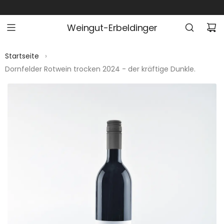
Z
U
Weingut-Erbeldinger
M
I
N
Startseite
›
H
Dornfelder Rotwein trocken 2024 - der kräftige Dunkle.
A
L
T
S
P
R
I
N
G
E
N