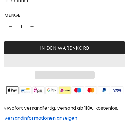
berechnet.
g
u
MENGE
l
ä
r
IN DEN WARENKORB
L
e
A
r
D
P
E
N
r
.
e
.
.
i
Sofort versandfertig. Versand ab 110€ kostenlos.
s
Versandinformationen anzeigen