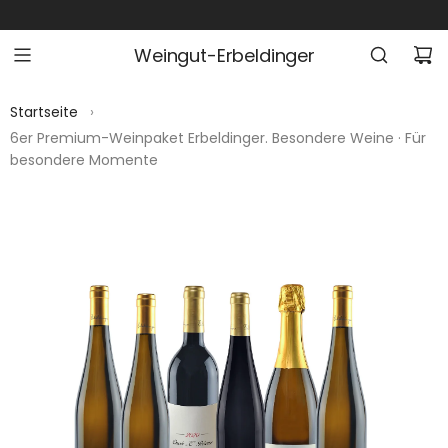
Z
U
Weingut-Erbeldinger
M
I
N
Startseite
›
H
6er Premium-Weinpaket Erbeldinger. Besondere Weine · Für
besondere Momente
A
L
T
S
P
R
I
N
G
E
N