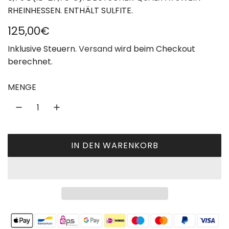
RHEINHESSEN. ENTHÄLT SULFITE.
R
125,00€
e
Inklusive Steuern.
Versand
wird beim Checkout
berechnet.
g
u
MENGE
l
ä
r
IN DEN WARENKORB
L
e
A
r
D
P
E
N
r
.
e
.