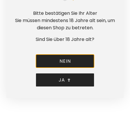
vol.)
Chardonnay brut Sekt PRIVAT
-
Bitte bestätigen Sie Ihr Alter
Flaschengärung (12,5%vol.)
Sie müssen mindestens 18 Jahre alt sein, um
diesen Shop zu betreten.
Preis inkl. Verpackung und Versand innerhalb
Deutschlands (bitte geben Sie eine ggf.
Sind Sie über 18 Jahre alt?
abweichende Lieferadresse im Feld
“Anmerkungen” an)
NEIN
Alle Weine enthalten Sulfite. 6x 0,75 l Flaschen,
Weingut Familie Erbeldinger, Inh. Christoph
Erbeldinger, D-67595 Bechtheim-West 3,
JA 🍷
Rheinhessen/Deutschland.