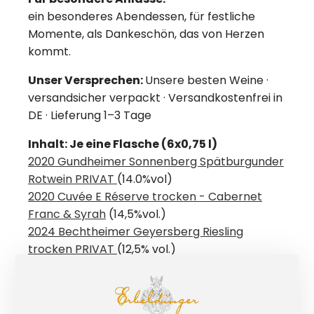
ein besonderes Abendessen, für festliche
Momente, als Dankeschön, das von Herzen
kommt.
Unser Versprechen:
Unsere besten Weine ·
versandsicher verpackt · Versandkostenfrei in
DE · Lieferung 1–3 Tage
Inhalt: Je eine Flasche (6x0,75 l)
2020 Gundheimer Sonnenberg Spätburgunder
Rotwein PRIVAT
(14.0%vol)
2020 Cuvée E Réserve trocken - Cabernet
Franc & Syrah
(14,5%vol.)
2024 Bechtheimer Geyersberg Riesling
trocken PRIVAT
(12,5% vol.)
2025 Westhofener Aulerde Riesling trocken
PRIVAT
(13,0% vol.)
2024 Weissburgunder trocken PRIVAT
(12,5%