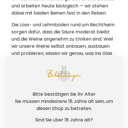
und arbeiten heute biologisch — wir stehen
dabei mit beiden Beinen fest in den Reben.
Die Löss- und Lehmböden rund um Bechtheim
sorgen dafür, dass die Säure moderat bleibt
und die Weine angenehm zu trinken sind. Weil
wir unsere Weine selbst anbauen, ausbauen
und probieren, wissen wir genau, was ins Glas
kommt — und vor allem, wie es schmecken
soll: klar, ausgewogen und einfach lecker.
Unsere Weine entstehen nicht anonym,
sondern mit Erfahrung, Verantwortung und
Freude am eigenen Produkt. Wer sicher gehen
Bitte bestätigen Sie Ihr Alter
will, greift zu Erbeldinger.
Sie müssen mindestens 18 Jahre alt sein, um
diesen Shop zu betreten.
Sind Sie über 18 Jahre alt?