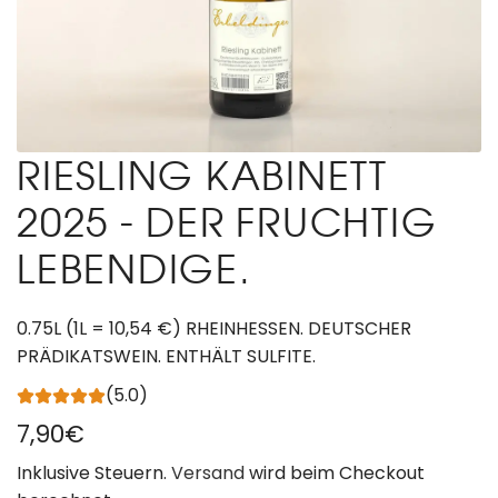
RIESLING KABINETT
2025 - DER FRUCHTIG
LEBENDIGE.
0.75L (1L = 10,54 €) RHEINHESSEN. DEUTSCHER
PRÄDIKATSWEIN. ENTHÄLT SULFITE.
(5.0)
R
7,90€
e
Inklusive Steuern.
Versand
wird beim Checkout