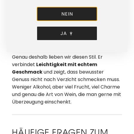
PERSÖNLICHE NOTE
NEIN
Dieser Riesling Kabinett ist für uns mehr als ein
fruchtsüßer Wein. Er ist unsere Antwort auf
eine Frage, die sich heute viele stellen:
Wie
JA 🍷
kann ich Wein genießen, ohne dass es
gleich zu viel wird?
Genau deshalb lieben wir diesen Stil. Er
verbindet
Leichtigkeit mit echtem
Geschmack
und zeigt, dass bewusster
Genuss nicht nach Verzicht schmecken muss.
Weniger Alkohol, aber viel Frucht, viel Charme
und genau die Art von Wein, die man gerne mit
Überzeugung einschenkt.
HÄUFIGE FRAGEN ZUM