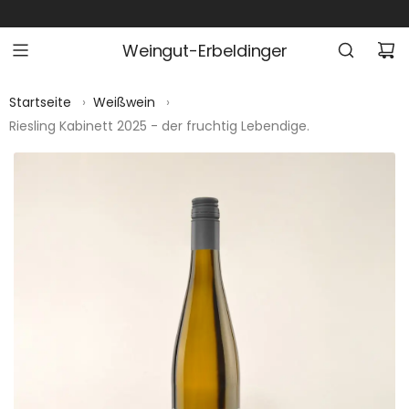
Z
U
Weingut-Erbeldinger
M
I
N
Startseite
›
Weißwein
›
H
Riesling Kabinett 2025 - der fruchtig Lebendige.
A
L
T
S
P
R
I
N
G
E
N