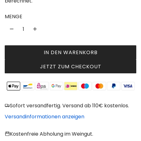
berechnet.
g
u
MENGE
l
ä
r
IN DEN WARENKORB
L
e
A
JETZT ZUM CHECKOUT
r
D
P
E
N
r
.
e
.
Sofort versandfertig. Versand ab 110€ kostenlos.
.
i
Versandinformationen anzeigen
s
Kostenfreie Abholung im Weingut.