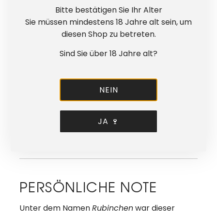
HERKUNFT & HANDWERK
Bitte bestätigen Sie Ihr Alter
Sie müssen mindestens 18 Jahre alt sein, um
Dieser Sekt stammt aus unserem Weingut
diesen Shop zu betreten.
Familie Erbeldinger in Rheinhessen. Wir lesen
die Trauben für diesen Sekt etwas früher und
Sind Sie über 18 Jahre alt?
selektieren diese sorgfältig vor. Nur die besten
Trauben werden für diesen Sekt verwendet.
Die zweite Gärung in der Flasche
NEIN
(
Flaschengärung)
und eine Reifezeit von
ca.
9 Monaten auf der Feinhefe
verleihen
JA 🍷
diesem Riesling-Sekt seine besondere Tiefe
und Komplexität.
PERSÖNLICHE NOTE
Unter dem Namen
Rubinchen
war dieser