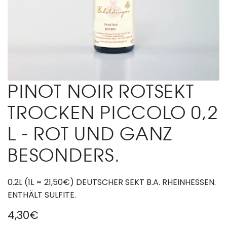
PINOT NOIR ROTSEKT
TROCKEN PICCOLO 0,2
L - ROT UND GANZ
BESONDERS.
0.2L (1L = 21,50€) DEUTSCHER SEKT B.A. RHEINHESSEN.
ENTHÄLT SULFITE.
R
4,30€