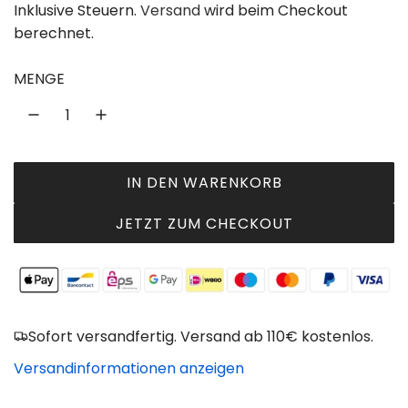
e
Inklusive Steuern.
Versand
wird beim Checkout
berechnet.
g
u
MENGE
l
ä
r
IN DEN WARENKORB
L
e
A
JETZT ZUM CHECKOUT
r
D
P
E
N
r
.
e
.
Sofort versandfertig. Versand ab 110€ kostenlos.
.
i
Versandinformationen anzeigen
s