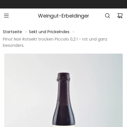
Z
U
Weingut-Erbeldinger
M
I
N
Startseite
›
Sekt und Prickelndes
›
H
Pinot Noir Rotsekt trocken Piccolo 0,2 l - rot und ganz
besonders.
A
L
T
S
P
R
I
N
G
E
N