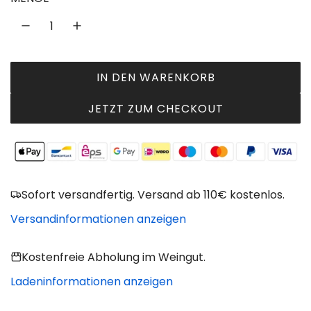
l
ä
r
IN DEN WARENKORB
L
e
A
JETZT ZUM CHECKOUT
r
D
P
E
N
r
.
e
.
Sofort versandfertig. Versand ab 110€ kostenlos.
.
i
Versandinformationen anzeigen
s
Kostenfreie Abholung im Weingut.
Ladeninformationen anzeigen