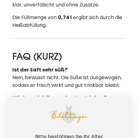
klar, unverfälscht und ohne Zusätze.
Die Füllmenge von
0,74 l
ergibt sich durch die
Heißabfüllung.
FAQ (KURZ)
Ist der Saft sehr süß?
Nein, bewusst nicht. Die Süße ist ausgewogen,
sodass er frisch wirkt und gut trinkbar bleibt.
Wie kann ich ihn am besten trinken?
Pur oder als Schorle – je nach Anlass und
Geschmack.
Für wen ist dieser Saft geeignet?
Für alle, die alkoholfrei genießen möchten –
Bitte bestätigen Sie Ihr Alter