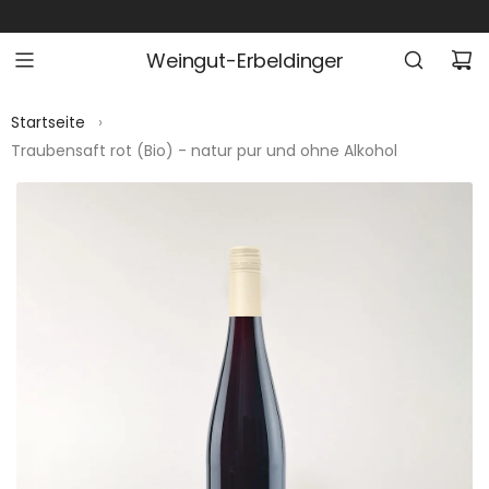
Z
U
Weingut-Erbeldinger
M
I
N
Startseite
›
H
Traubensaft rot (Bio) - natur pur und ohne Alkohol
A
L
T
S
P
R
I
N
G
E
N