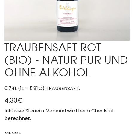
TRAUBENSAFT ROT
(BIO) - NATUR PUR UND
OHNE ALKOHOL
0.74L (1L = 5,81€) TRAUBENSAFT.
R
4,30€
e
Inklusive Steuern.
Versand
wird beim Checkout
berechnet.
g
u
MENGE