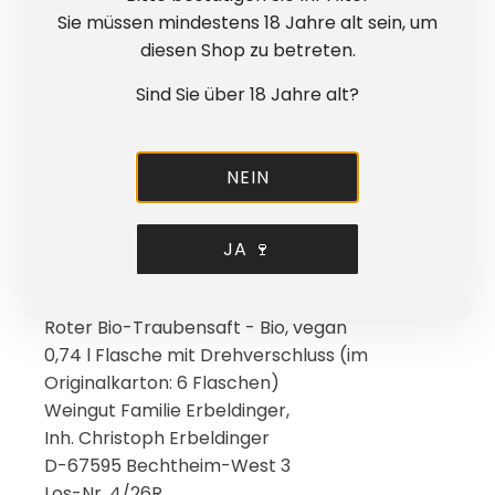
vom Alltag über das Essen bis zur festlichen
Sie müssen mindestens 18 Jahre alt sein, um
Runde mit großen und kleinen Gästen.
diesen Shop zu betreten.
Los-Nr. 4/26R. Haltbar bis Ende 2028.
Sind Sie über 18 Jahre alt?
NEIN
Bio-zertifiziert nach
DE-ÖKO-022
Deutsche Landwirtschaft
JA 🍷
Roter Bio-Traubensaft - Bio, vegan
0,74 l Flasche mit Drehverschluss (im
Originalkarton: 6 Flaschen)
Weingut Familie Erbeldinger,
Inh. Christoph Erbeldinger
D-67595 Bechtheim-West 3
Los-Nr. 4/26R