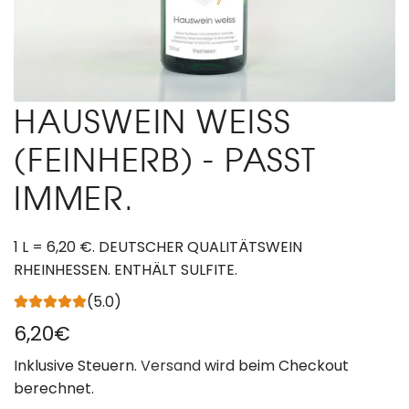
HAUSWEIN WEISS
(FEINHERB) - PASST
IMMER.
1 L = 6,20 €. DEUTSCHER QUALITÄTSWEIN
RHEINHESSEN. ENTHÄLT SULFITE.
(5.0)
R
6,20€
e
Inklusive Steuern.
Versand
wird beim Checkout
berechnet.
g