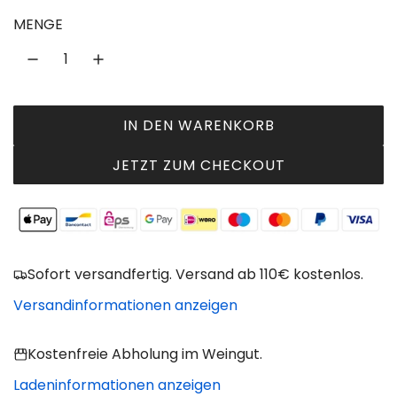
u
MENGE
l
ä
r
IN DEN WARENKORB
L
e
A
JETZT ZUM CHECKOUT
r
D
P
E
N
r
.
e
.
Sofort versandfertig. Versand ab 110€ kostenlos.
.
i
Versandinformationen anzeigen
s
Kostenfreie Abholung im Weingut.
Ladeninformationen anzeigen