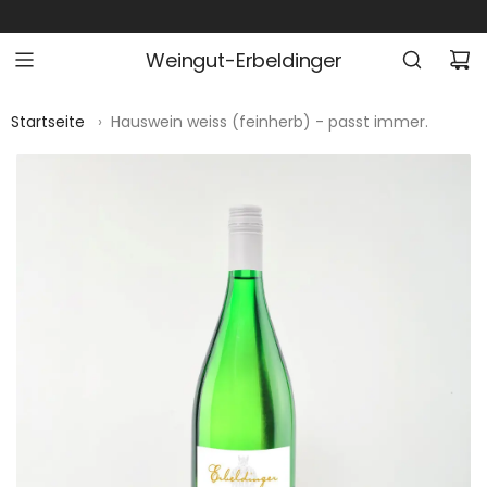
Z
U
Weingut-Erbeldinger
M
I
N
Startseite
›
Hauswein weiss (feinherb) - passt immer.
H
A
L
T
S
P
R
I
N
G
E
N