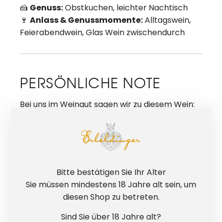
🍰
Genuss:
Obstkuchen, leichter Nachtisch
🍷
Anlass & Genussmomente:
Alltagswein,
Feierabendwein, Glas Wein zwischendurch
PERSÖNLICHE NOTE
Bei uns im Weingut sagen wir zu diesem Wein:
„Passt immer“. Viele trinken ihn seit Jahren als
ihren Weißwein für jeden Tag — leicht, fruchtig
und zuverlässig im Geschmack.
Bitte bestätigen Sie Ihr Alter
Sie müssen mindestens 18 Jahre alt sein, um
HÄUFIGE FRAGEN ZUM
diesen Shop zu betreten.
WEIN
Sind Sie über 18 Jahre alt?