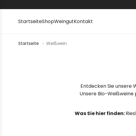
Z
U
M
Startseite
Shop
Weingut
Kontakt
I
N
H
Startseite
›
Weißwein
A
L
T
S
P
Entdecken Sie unsere W
R
Unsere Bio-Weißweine p
I
N
G
Was Sie hier finden:
Ries
E
N