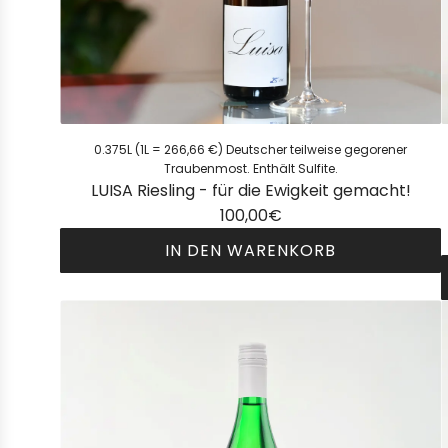
0.375L (1L = 266,66 €) Deutscher teilweise gegorener
Traubenmost. Enthält Sulfite.
LUISA Riesling - für die Ewigkeit gemacht!
100,00€
IN DEN WARENKORB
L
U
I
i
S
A
R
l
i
i