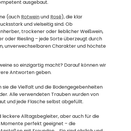
kompetent ausgebaut.
ne (auch
Rotwein
und
Rosé
), die klar
rucksstark und vielseitig sind. Ob
inherber, trockener oder lieblicher Weißwein,
er oder Riesling – jede Sorte überzeugt durch
en, unverwechselbaren Charakter und höchste
eine so einzigartig macht? Darauf können wir
rere Antworten geben.
ln sie die Vielfalt und die Bodengegebenheiten
ider. Alle verwendeten Trauben wurden von
ut und jede Flasche selbst abgefüllt.
 leckere Alltagsbegleiter, aber auch für die
Momente perfekt geeignet – die
s Anstoßen mit Freunden … Sie sind ehrlich und