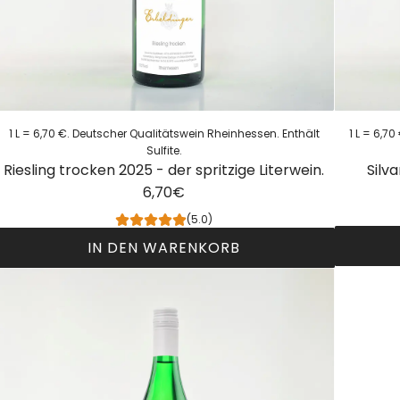
1 L = 6,70 €. Deutscher Qualitätswein Rheinhessen. Enthält
1 L = 6,7
Sulfite.
Riesling trocken 2025 - der spritzige Literwein.
Silv
6,70€
(5.0)
IN DEN WARENKORB
S
R
i
l
e
v
s
a
n