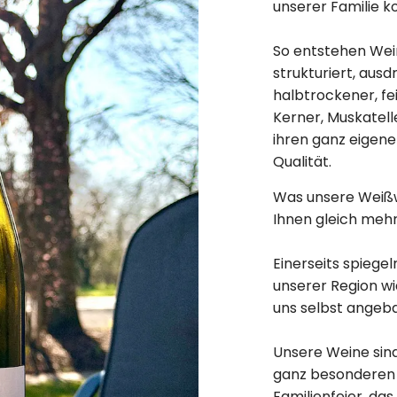
k
unserer Familie 
o
So entstehen Wei
b
strukturiert, ausd
h
halbtrockener, fe
Kerner, Muskatell
n
ihren ganz eigen
z
Qualität.
u
Was unsere Weißw
Ihnen gleich meh
ü
g
Einerseits spiege
e
unserer Region w
n
uns selbst angeba
Unsere Weine sind
ganz besonderen 
Familienfeier, da