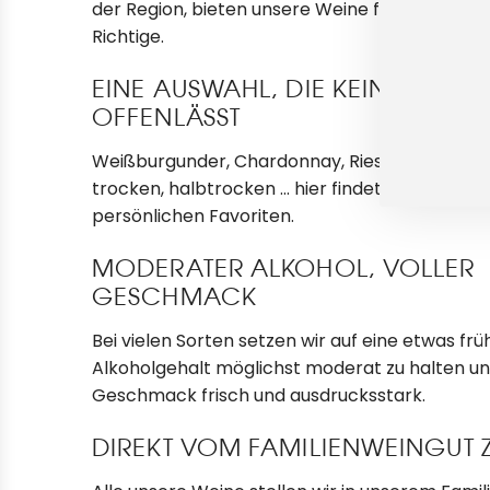
der Region, bieten unsere Weine für jeden G
n
l
r
Richtige.
k
i
b
o
)
EINE AUSWAHL, DIE KEINEN WU
r
-
OFFENLÄSST
b
l
p
h
r
Weißburgunder, Chardonnay, Riesling-Weißwein;
i
a
i
trocken, halbtrocken ... hier findet jeder seine
s
n
persönlichen Favoriten.
s
z
.
t
u
MODERATER ALKOHOL, VOLLER
I
i
f
r
GESCHMACK
m
ü
m
Bei vielen Sorten setzen wir auf eine etwas fr
g
e
Alkoholgehalt möglichst moderat zu halten u
e
i
r
r
Geschmack frisch und ausdrucksstark.
n
L
.
i
z
DIREKT VOM FAMILIENWEINGUT 
t
u
f