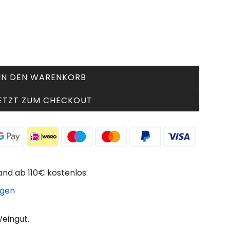
IN DEN WARENKORB
L
A
ETZT ZUM CHECKOUT
D
E
N
.
.
.
and ab 110€ kostenlos.
igen
eingut.