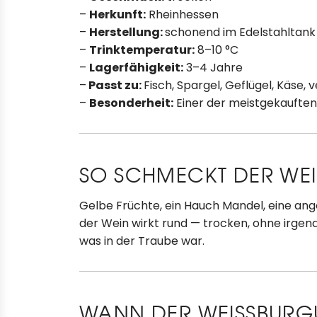
–
Herkunft:
Rheinhessen
–
Herstellung:
schonend im Edelstahltank
–
Trinktemperatur:
8–10 °C
–
Lagerfähigkeit:
3–4 Jahre
–
Passt zu:
Fisch, Spargel, Geflügel, Käse,
–
Besonderheit:
Einer der meistgekauften
SO SCHMECKT DER WE
Gelbe Früchte, ein Hauch Mandel, eine an
der Wein wirkt rund — trocken, ohne irgen
was in der Traube war.
WANN DER WEISSBURGU