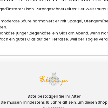
 gedünsteter Fisch, Putengeschnetzeltes: Der Weissburgu
 moderate Säure harmoniert er mit Spargel, Ofengemüse 
den.
chkäse, junger Ziegenkäse: ein Glas am Abend, wenn nicht
fach ein gutes Glas auf der Terrasse, weil der Tag es ve
 WEISSBURGUNDER TROCKEN:
 — UND WARUM HEISST ER BEI UNS 
der Pinot Blanc — ist eine weiße Rebsorte mit fruchtig
Bitte bestätigen Sie Ihr Alter
ir nennen ihn den Zugänglichen, weil er genau das ist: ru
Sie müssen mindestens 18 Jahre alt sein, um diesen Shop