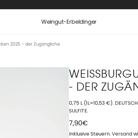
Weingut-Erbeldinger
cken 2025 - der Zugängliche
WEISSBURGU
- DER ZUGÄ
0,75 L (1L=10,53 €). DEUTS
SULFITE.
R
7,90€
e
Inklusive Steuern.
Versand
wi