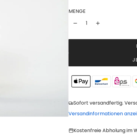
g
MENGE
u
l
ä
r
e
J
r
P
r
e
Sofort versandfertig. Vers
i
Versandinformationen anze
s
Kostenfreie Abholung im W