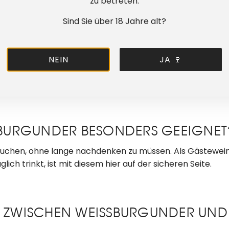
 verlangt und trotzdem viel Charakter mitbringt.
zu betreten.
Sind Sie über 18 Jahre alt?
WEIN — ODER SCHMECKT MAN DIE SÜ
NEIN
JA 🍷
t knochentrocken. Die reife Frucht und die moderate Sä
t oder anstrengt. Genau das macht ihn für viele so verläs
SSBURGUNDER BESONDERS GEEIGNET
 suchen, ohne lange nachdenken zu müssen. Als Gästewein 
lich trinkt, ist mit diesem hier auf der sicheren Seite.
ED ZWISCHEN WEISSBURGUNDER U