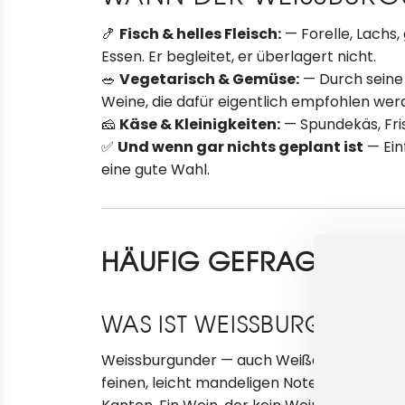
🍤
Fisch & helles Fleisch:
— Forelle, Lachs,
Essen. Er begleitet, er überlagert nicht.
🥗
Vegetarisch & Gemüse:
— Durch seine
Weine, die dafür eigentlich empfohlen wer
🧀
Käse & Kleinigkeiten:
— Spundekäs, Fris
✅
Und wenn gar nichts geplant ist
— Ein
eine gute Wahl.
HÄUFIG GEFRAGT ZUM
WAS IST WEISSBURGUNDER
Weissburgunder — auch Weißer Burgunder o
feinen, leicht mandeligen Note im Abgang. W