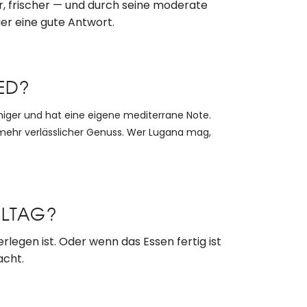
er, frischer — und durch seine moderate
er eine gute Antwort.
ED?
emiger und hat eine eigene mediterrane Note.
, mehr verlässlicher Genuss. Wer Lugana mag,
LLTAG?
legen ist. Oder wenn das Essen fertig ist
acht.