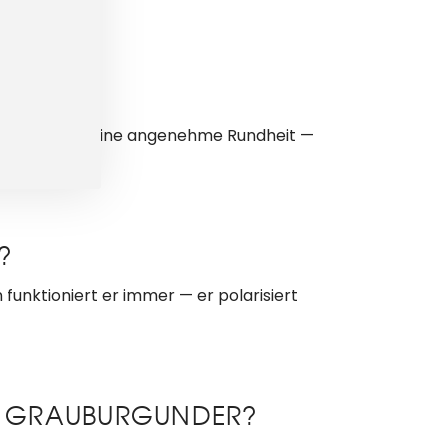
SSE?
ure geben ihm eine angenehme Rundheit —
slich.
?
funktioniert er immer — er polarisiert
ND GRAUBURGUNDER?