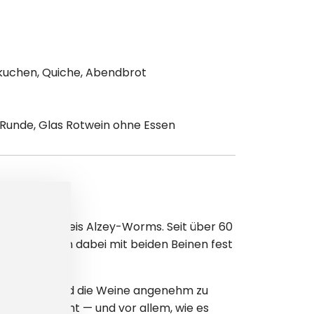
lkuchen, Quiche, Abendbrot
 Runde, Glas Rotwein ohne Essen
ms im Landkreis Alzey-Worms. Seit über 60
 — wir stehen dabei mit beiden Beinen fest
rat bleibt und die Weine angenehm zu
ins Glas kommt — und vor allem, wie es