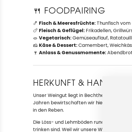
🍴 FOODPAIRING
🍤
Fisch & Meeresfrüchte:
Thunfisch vom G
🍗
Fleisch & Geflügel:
Frikadellen, Grillw
🥗
Vegetarisch:
Gemüseauflauf, Ratatoui
🧀
Käse & Dessert:
Camembert, Weichkäs
🍷
Anlass & Genussmomente:
Abendbrotw
HERKUNFT & HANDWER
Unser Weingut liegt in Bechtheim in Rhei
Jahren bewirtschaften wir hier unsere Wei
in den Reben.
Die Löss- und Lehmböden rund um Bechthei
trinken sind. Weil wir unsere Weine selbst