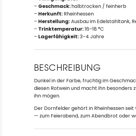
–
Geschmack:
halbtrocken / feinherb
–
Herkunft:
Rheinhessen
–
Herstellung:
Ausbau im Edelstahltank, Re
–
Trinktemperatur:
16–18 °C
–
Lagerfähigkeit:
3–4 Jahre
BESCHREIBUNG
Dunkel in der Farbe, fruchtig im Geschmac
diesen Rotwein und macht ihn besonders zug
ihn mögen.
Der Dornfelder gehört in Rheinhessen seit 
— zum Feierabend, zum Abendbrot oder wen