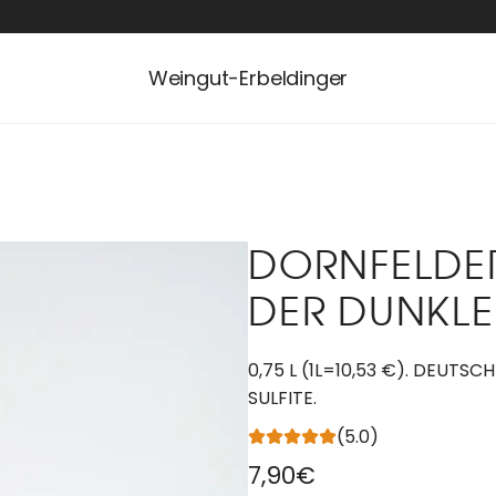
Weingut-Erbeldinger
DORNFELDER
DER DUNKLE
0,75 L (1L=10,53 €). DEUTS
SULFITE.
(5.0)
R
7,90€