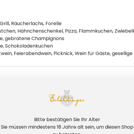
rill, Räucherlachs, Forelle
ürstchen, Hähnchenschenkel, Pizza, Flammkuchen, Zwiebe
lle, gebratene Champignons
e, Schokoladenkuchen
ein, Feierabendwein, Picknick, Wein für Gäste, gesellige
K
nhessen — im Weindreieck zwischen Mainz, Bingen und Wor
nberge als Familienbetrieb und arbeiten heute biologisch
Bitte bestätigen Sie Ihr Alter
m sorgen dafür, dass die Säure in unseren Weinen mode
Sie müssen mindestens 18 Jahre alt sein, um diesen Shop
 anbauen, ausbauen und probieren, wissen wir genau, was 