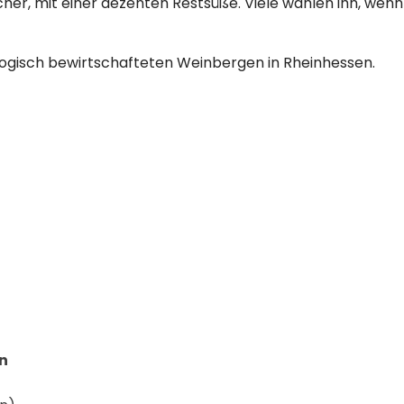
cher, mit einer dezenten Restsüße. Viele wählen ihn, wenn
ogisch bewirtschafteten Weinbergen in Rheinhessen.
an