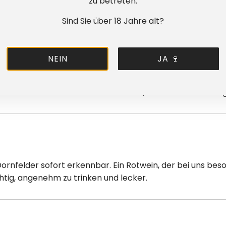
zu betreten.
ach lecker.
Sind Sie über 18 Jahre alt?
ndern mit Erfahrung, Verantwortung und Freude am eige
ment — ein Erbeldinger-Wein soll zuverlässig Freude mac
NEIN
JA 🍷
 nach Immanuel Dornfeld benannt, dem Gründer der Weinb
— doch er wurde selbst so beliebt, dass er heute als eige
Dornfelder sofort erkennbar. Ein Rotwein, der bei uns b
tig, angenehm zu trinken und lecker.