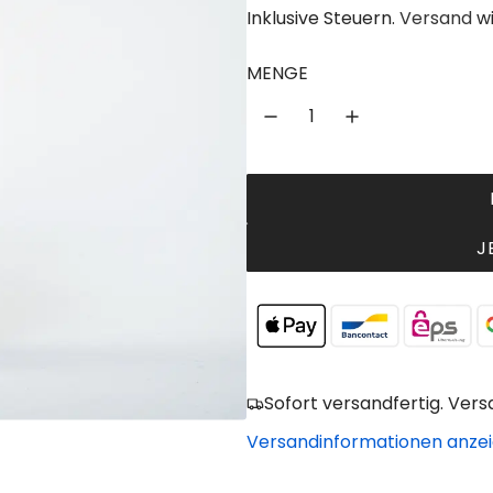
e
Inklusive Steuern.
Versand
wi
g
MENGE
u
l
ä
r
e
J
r
P
r
e
Sofort versandfertig. Vers
i
Versandinformationen anze
s