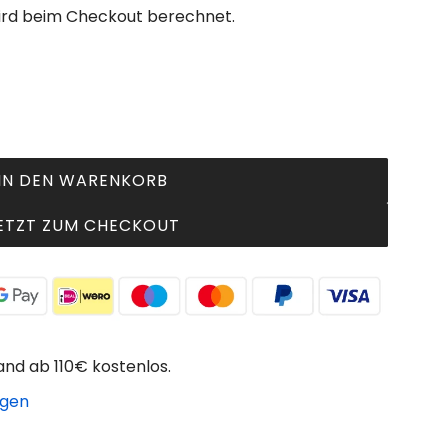
rd beim Checkout berechnet.
IN DEN WARENKORB
L
A
ETZT ZUM CHECKOUT
D
E
N
.
.
.
and ab 110€ kostenlos.
igen