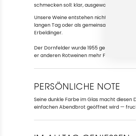
schmecken soll: klar, ausgewogen und einf
Unsere Weine entstehen nicht anonym, so
langen Tag oder als gemeinsamer Genussmo
Erbeldinger.
Der Dornfelder wurde 1955 gezüchtet und
er anderen Rotweinen mehr Farbe verleihen 
PERSÖNLICHE NOTE
Seine dunkle Farbe im Glas macht diesen 
einfachen Abendbrot geöffnet wird — fruch